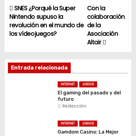
SNES ¿Porqué la Super
Con la
N
Nintendo supuso la
colaboración
a
revolución en el mundo de
de la
los vídeojuegos?
Asociación
v
Altair
e
g
Entrada relacionada
a
c
INTERNET
JUEGOS
El gaming del pasado y del
i
futuro
Redacción
ó
n
INTERNET
JUEGOS
Gamdom Casino: La Mejor