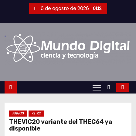
S
6 de agosto de 2026
01:12
a
l
t
a
r
a
l
c
o
n
t
e
n
JUEGOS
RETRO
THEVIC20 variante del THEC64 ya
i
disponible
d