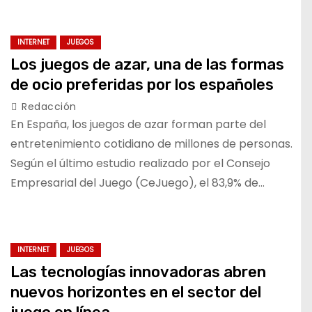
INTERNET
JUEGOS
Los juegos de azar, una de las formas
de ocio preferidas por los españoles
Redacción
En España, los juegos de azar forman parte del
entretenimiento cotidiano de millones de personas.
Según el último estudio realizado por el Consejo
Empresarial del Juego (CeJuego), el 83,9% de…
INTERNET
JUEGOS
Las tecnologías innovadoras abren
nuevos horizontes en el sector del