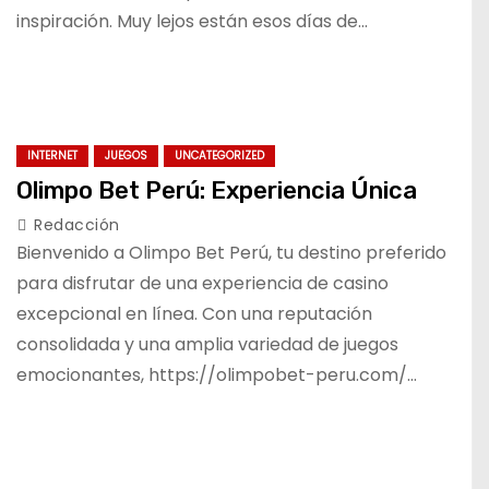
inspiración. Muy lejos están esos días de…
INTERNET
JUEGOS
UNCATEGORIZED
Olimpo Bet Perú: Experiencia Única
Redacción
Bienvenido a Olimpo Bet Perú, tu destino preferido
para disfrutar de una experiencia de casino
excepcional en línea. Con una reputación
consolidada y una amplia variedad de juegos
emocionantes, https://olimpobet-peru.com/…