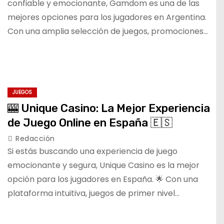
confiable y emocionante, Gamdom es una de las
mejores opciones para los jugadores en Argentina.
Con una amplia selección de juegos, promociones…
JUEGOS
🎰 Unique Casino: La Mejor Experiencia
de Juego Online en España 🇪🇸
Redacción
Si estás buscando una experiencia de juego
emocionante y segura, Unique Casino es la mejor
opción para los jugadores en España. 🌟 Con una
plataforma intuitiva, juegos de primer nivel…