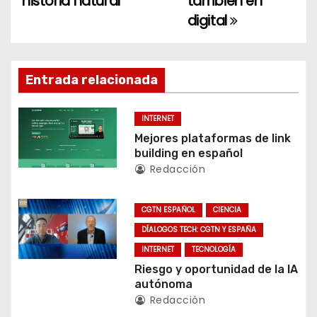
historia natural
también en
v
digital
e
g
Entrada relacionada
a
c
INTERNET
Mejores plataformas de link
i
building en español
Redacción
ó
n
CGTN ESPAÑOL
CIENCIA
DÍALOGOS TECH: CGTN Y ESPAÑA
d
INTERNET
TECNOLOGÍA
e
Riesgo y oportunidad de la IA
autónoma
e
Redacción