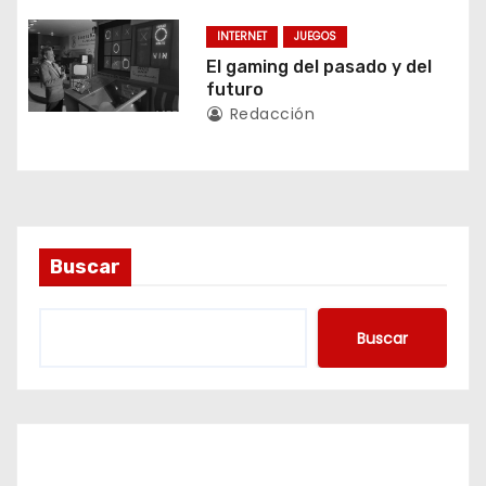
n
INTERNET
JUEGOS
t
El gaming del pasado y del
futuro
r
Redacción
a
d
a
Buscar
s
Buscar