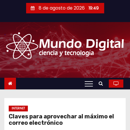
S
8 de agosto de 2026
19:49
a
l
t
a
r
a
l
c
o
n
t
e
n
INTERNET
Claves para aprovechar al máximo el
i
correo electrónico
d