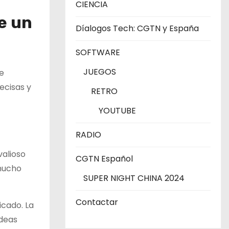
CIENCIA
e un
Díalogos Tech: CGTN y España
SOFTWARE
JUEGOS
e
ecisas y
RETRO
YOUTUBE
RADIO
valioso
CGTN Español
 mucho
SUPER NIGHT CHINA 2024
Contactar
icado. La
ideas