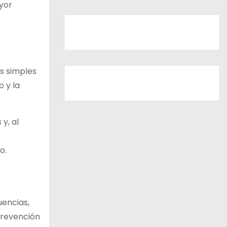
ayor
os simples
 y la
y, al
o.
uencias,
prevención