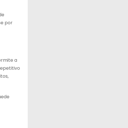
de
se por
ermite a
epetitivo
tos,
puede