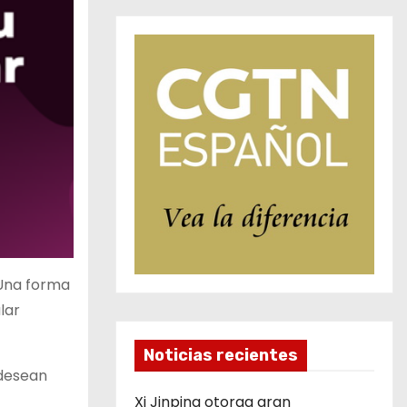
 Una forma
lar
Noticias recientes
 desean
Xi Jinping otorga gran