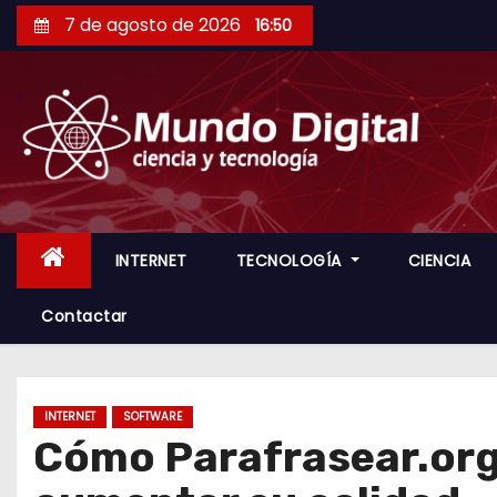
S
7 de agosto de 2026
16:50
a
l
t
a
r
a
l
c
INTERNET
TECNOLOGÍA
CIENCIA
o
Contactar
n
t
e
n
INTERNET
SOFTWARE
Cómo Parafrasear.org 
i
d