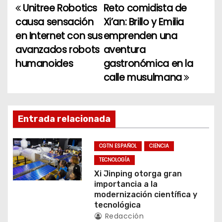
Unitree Robotics
Reto comidista de
N
causa sensación
Xi’an: Brillo y Emilia
a
en Internet con sus
emprenden una
avanzados robots
aventura
v
humanoides
gastronómica en la
e
calle musulmana
g
a
Entrada relacionada
c
CGTN ESPAÑOL
CIENCIA
i
TECNOLOGÍA
ó
Xi Jinping otorga gran
importancia a la
n
modernización científica y
tecnológica
d
Redacción