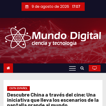
S
9 de agosto de 2026
17:07
a
l
t
a
r
a
l
c
o
n
t
e
n
CGTN ESPAÑOL
Descubre China a través del cine: Una
i
iniciativa que lleva los escenarios de la
d
pantalla grande al mundo