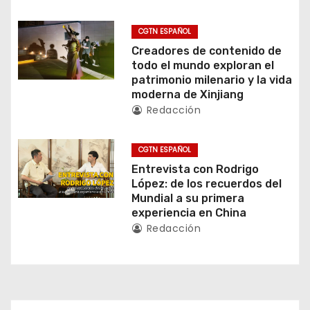
e
CGTN ESPAÑOL
e
Creadores de contenido de
todo el mundo exploran el
n
patrimonio milenario y la vida
moderna de Xinjiang
t
Redacción
r
CGTN ESPAÑOL
a
Entrevista con Rodrigo
López: de los recuerdos del
d
Mundial a su primera
experiencia en China
a
Redacción
s