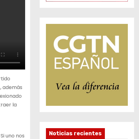
rtido
o, además
lexionado
raer la
Noticias recientes
Si uno nos