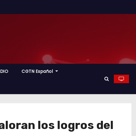
ADIO
CGTN Español
loran los logros del