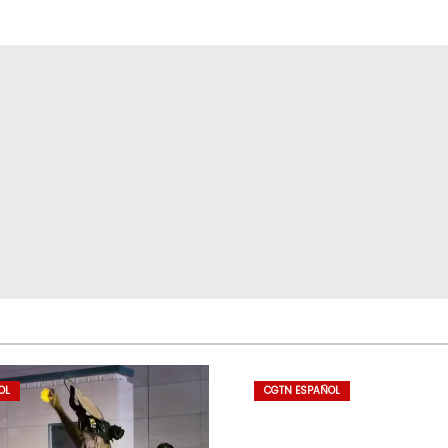
OL
CGTN ESPAÑOL