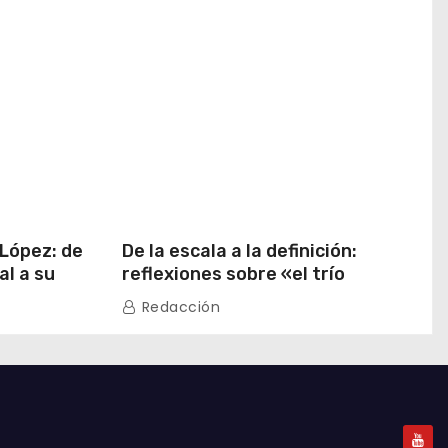
 López: de
De la escala a la definición:
al a su
reflexiones sobre «el trío
 China
emergente» de China
Redacción