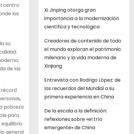
l centro
Xi Jinping otorga gran
donde los
importancia a la modernización
científica y tecnológica
Creadores de contenido de todo
da su
el mundo exploran el patrimonio
calidad.
milenario y la vida moderna de
moderno,
Xinjiang
da de las
Entrevista con Rodrigo López: de
los recuerdos del Mundial a su
n récord
primera experiencia en China
personas,
la pobreza
De la escala a la definición:
ble para
reflexiones sobre «el trío
equilibrio
emergente» de China
rio general