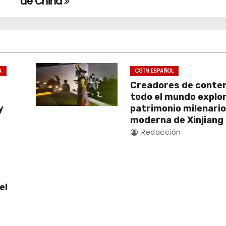
de China
A
CGTN ESPAÑOL
Creadores de conten
todo el mundo explor
y
patrimonio milenario 
moderna de Xinjiang
Redacción
el