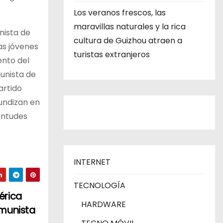
Los veranos frescos, las
maravillas naturales y la rica
nista de
cultura de Guizhou atraen a
as jóvenes
turistas extranjeros
ento del
unista de
artido
undizan en
ventudes
INTERNET
TECNOLOGÍA
érica
HARDWARE
omunista