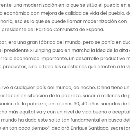
te, una modernización en la que se sitúa el pueblo en e
llo económico con mejora de calidad de vida del pueblo, 
inoría, eso es lo que se puede llamar modernización con
la, presidente del Partido Comunista de España.
or, era una gran fábrica del mundo, pero se ponía en du
el presidente Xi Jinping puso en marcha la idea de la alta 
arrollo económico importante, un desarrollo productivo 
productos, sino a toda las cuestiones que afecten a la vi
sirve a cualquier país del mundo, de hecho, China tiene u
estaban en situación de la pobreza, sacar a millones de 
ación de la pobreza, en apenas 30, 40 años sacarlos de 
ho más equitativa y con un nivel de vida bueno o acepta
mundo ha dado este salto tan fundamental en busca del 
ado en tan poco tiempo”, declaró Enrique Santiago, secreta