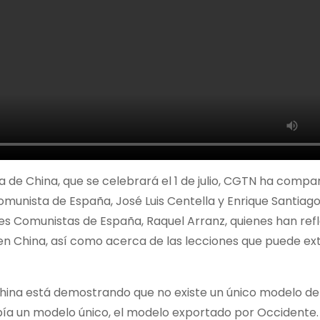
a de China, que se celebrará el 1 de julio, CGTN ha compa
omunista de España, José Luis Centella y Enrique Santiag
des Comunistas de España, Raquel Arranz, quienes han ref
 en China, así como acerca de las lecciones que puede ext
china está demostrando que no existe un único modelo de
ía un modelo único, el modelo exportado por Occidente. 