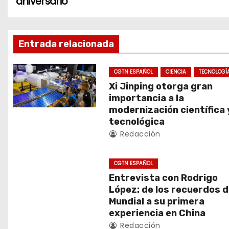
aniversario
v
e
Entrada relacionada
g
CGTN ESPAÑOL
CIENCIA
TECNOLOGÍ
a
Xi Jinping otorga gran
importancia a la
c
modernización científica 
tecnológica
i
Redacción
ó
CGTN ESPAÑOL
n
Entrevista con Rodrigo
d
López: de los recuerdos d
Mundial a su primera
e
experiencia en China
Redacción