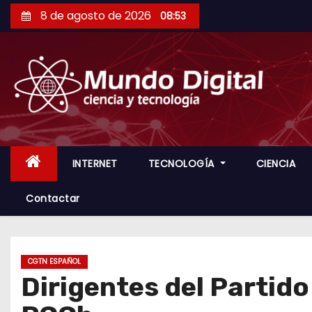
S
8 de agosto de 2026
08:53
a
l
t
a
r
a
l
c
INTERNET
TECNOLOGÍA
CIENCIA
o
Contactar
n
t
e
n
CGTN ESPAÑOL
Dirigentes del Partid
i
d