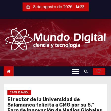
S
8 de agosto de 2026
14:22
a
l
t
a
r
a
l
c
o
n
t
e
n
CGTN ESPAÑOL
El rector de la Universidad de
i
Salamanca felicita a CMG por su 5.º
d
Foro de Innovación de Medios Globales