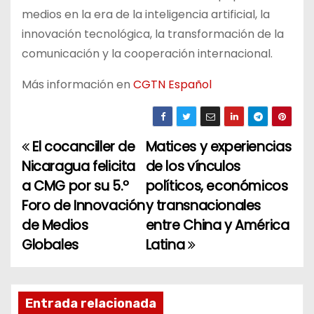
medios en la era de la inteligencia artificial, la
innovación tecnológica, la transformación de la
comunicación y la cooperación internacional.
Más información en
CGTN Español
El cocanciller de
Matices y experiencias
N
Nicaragua felicita
de los vínculos
a
a CMG por su 5.º
políticos, económicos
Foro de Innovación
y transnacionales
v
de Medios
entre China y América
e
Globales
Latina
g
a
Entrada relacionada