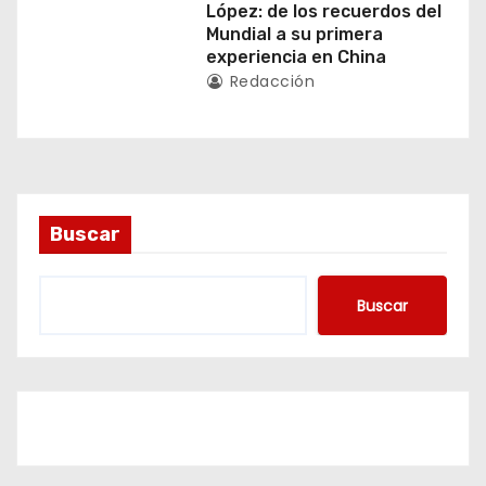
López: de los recuerdos del
d
Mundial a su primera
experiencia en China
a
Redacción
s
Buscar
Buscar