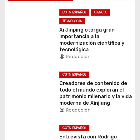
c
CGTN ESPAÑOL
CIENCIA
i
TECNOLOGÍA
ó
Xi Jinping otorga gran
importancia a la
n
modernización científica y
tecnológica
d
Redacción
e
CGTN ESPAÑOL
e
Creadores de contenido de
todo el mundo exploran el
n
patrimonio milenario y la vida
moderna de Xinjiang
t
Redacción
r
CGTN ESPAÑOL
a
Entrevista con Rodrigo