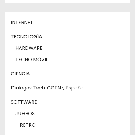
INTERNET
TECNOLOGÍA
HARDWARE
TECNO MÓVIL
CIENCIA
Díalogos Tech: CGTN y España
SOFTWARE
JUEGOS
RETRO