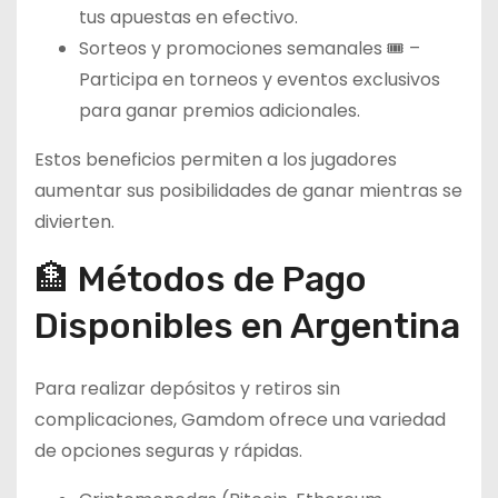
tus apuestas en efectivo.
Sorteos y promociones semanales 🎟️ –
Participa en torneos y eventos exclusivos
para ganar premios adicionales.
Estos beneficios permiten a los jugadores
aumentar sus posibilidades de ganar mientras se
divierten.
🏦 Métodos de Pago
Disponibles en Argentina
Para realizar depósitos y retiros sin
complicaciones, Gamdom ofrece una variedad
de opciones seguras y rápidas.