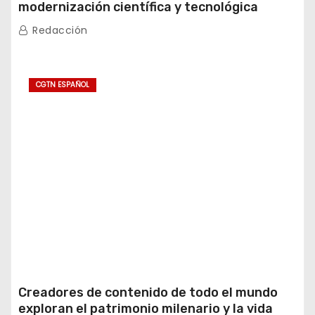
modernización científica y tecnológica
Redacción
CGTN ESPAÑOL
Creadores de contenido de todo el mundo
exploran el patrimonio milenario y la vida