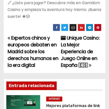
🔗 ¿Listo para jugar? Descubre más en Gamdom
Casino y empieza tu aventura hoy mismo. ¡Buena
suerte! 🍀🎲
Expertos chinos y
🎰 Unique Casino:
N
europeos debaten en
La Mejor
a
Madrid sobre los
Experiencia de
derechos humanos en
Juego Online en
v
la era digital
España 🇪🇸
e
g
Entrada relacionada
a
c
INTERNET
Mejores plataformas de link