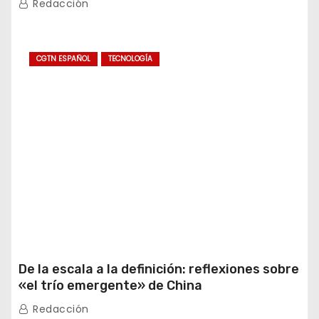
Redacción
CGTN ESPAÑOL
TECNOLOGÍA
De la escala a la definición: reflexiones sobre
«el trío emergente» de China
Redacción