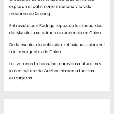
exploran el patrimonio milenario y la vida
moderna de Xinjiang
Entrevista con Rodrigo López: de los recuerdos
del Mundial a su primera experiencia en China
De la escala a la definición: reflexiones sobre «el
trío emergente» de China
Los veranos frescos, las maravillas naturales y
la rica cultura de Guizhou atraen a turistas
extranjeros