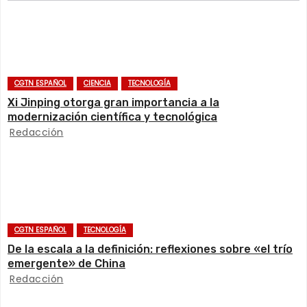
e
g
a
CGTN ESPAÑOL
CIENCIA
TECNOLOGÍA
c
Xi Jinping otorga gran importancia a la
modernización científica y tecnológica
i
Redacción
ó
n
d
CGTN ESPAÑOL
TECNOLOGÍA
e
De la escala a la definición: reflexiones sobre «el trío
e
emergente» de China
Redacción
n