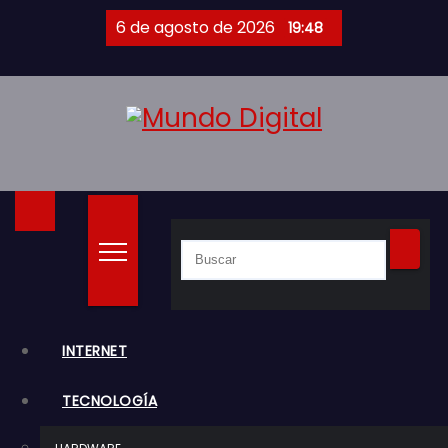
S
6 de agosto de 2026
19:48
a
l
t
a
r
a
l
c
o
n
t
e
INTERNET
n
TECNOLOGÍA
i
d