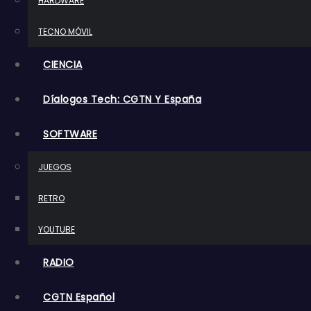
HARDWARE
o
TECNO MÓVIL
CIENCIA
Díalogos Tech: CGTN Y España
SOFTWARE
JUEGOS
RETRO
YOUTUBE
RADIO
CGTN Español