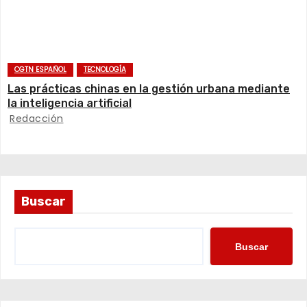
t
r
CGTN ESPAÑOL
TECNOLOGÍA
a
Las prácticas chinas en la gestión urbana mediante
d
la inteligencia artificial
Redacción
a
s
Buscar
Buscar