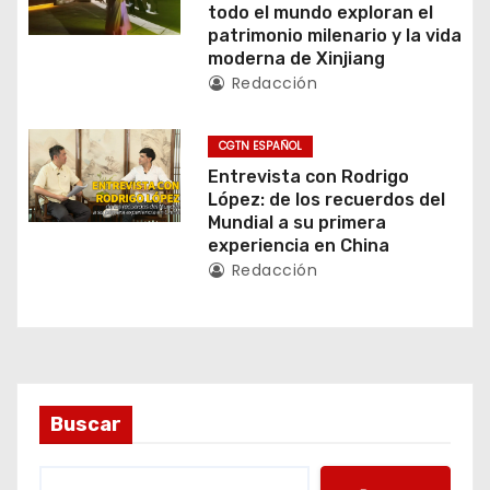
e
todo el mundo exploran el
patrimonio milenario y la vida
e
moderna de Xinjiang
Redacción
n
t
CGTN ESPAÑOL
Entrevista con Rodrigo
r
López: de los recuerdos del
Mundial a su primera
a
experiencia en China
Redacción
d
a
s
Buscar