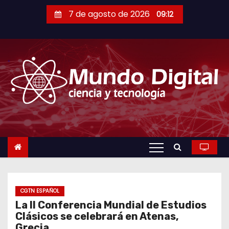
S
7 de agosto de 2026
09:12
a
l
t
a
r
a
l
c
o
n
t
e
n
CGTN ESPAÑOL
La II Conferencia Mundial de Estudios
i
Clásicos se celebrará en Atenas,
d
Grecia