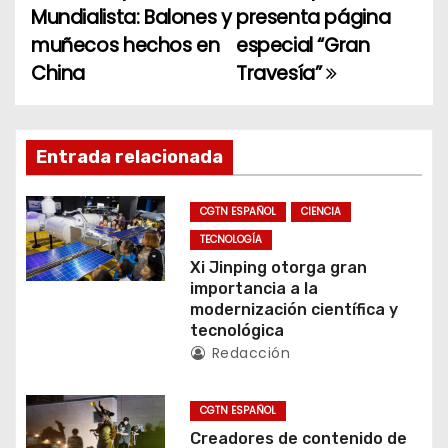
Mundialista: Balones y
presenta página
a
muñecos hechos en
especial “Gran
China
Travesía”
v
e
g
Entrada relacionada
a
CGTN ESPAÑOL
CIENCIA
c
TECNOLOGÍA
Xi Jinping otorga gran
i
importancia a la
modernización científica y
ó
tecnológica
Redacción
n
d
CGTN ESPAÑOL
Creadores de contenido de