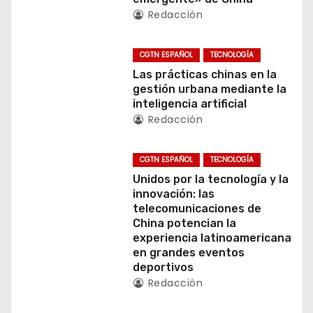
i
Redacción
ó
CGTN ESPAÑOL
TECNOLOGÍA
n
Las prácticas chinas en la
d
gestión urbana mediante la
inteligencia artificial
e
Redacción
e
CGTN ESPAÑOL
TECNOLOGÍA
n
Unidos por la tecnología y la
innovación: las
t
telecomunicaciones de
China potencian la
r
experiencia latinoamericana
en grandes eventos
a
deportivos
Redacción
d