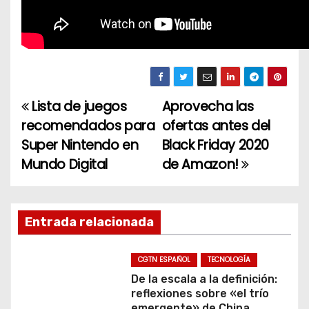
Lista de juegos
Aprovecha las
N
recomendados para
ofertas antes del
a
Super Nintendo en
Black Friday 2020
Mundo Digital
de Amazon!
v
e
g
Entrada relacionada
a
CGTN ESPAÑOL
TECNOLOGÍA
c
De la escala a la definición:
reflexiones sobre «el trío
emergente» de China