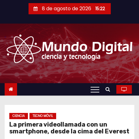
S
8 de agosto de 2026
15:22
a
l
t
a
r
a
l
c
o
n
t
e
n
CIENCIA
TECNO MÓVIL
La primera videollamada con un
i
smartphone, desde la cima del Everest
d