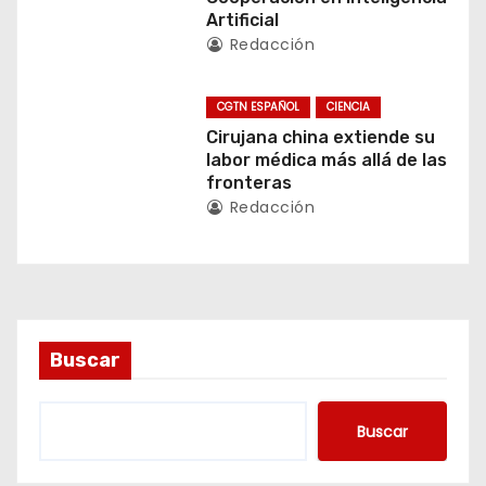
Artificial
n
Redacción
t
CGTN ESPAÑOL
CIENCIA
r
Cirujana china extiende su
labor médica más allá de las
a
fronteras
Redacción
d
a
s
Buscar
Buscar