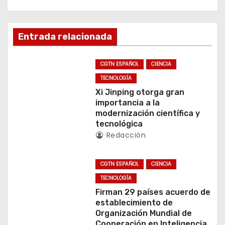
v
e
Entrada relacionada
g
CGTN ESPAÑOL
CIENCIA
a
TECNOLOGÍA
c
Xi Jinping otorga gran
importancia a la
i
modernización científica y
tecnológica
ó
Redacción
n
CGTN ESPAÑOL
CIENCIA
d
TECNOLOGÍA
Firman 29 países acuerdo de
e
establecimiento de
Organización Mundial de
e
Cooperación en Inteligencia