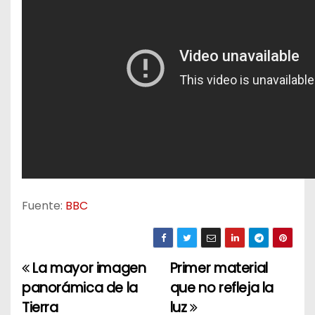
Fuente:
BBC
La mayor imagen
Primer material
N
panorámica de la
que no refleja la
a
Tierra
luz