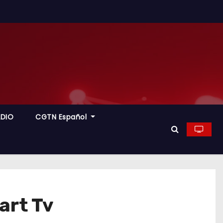
ADIO
CGTN Español
art Tv