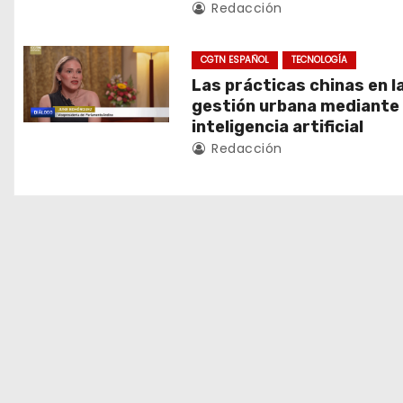
Redacción
i
ó
CGTN ESPAÑOL
TECNOLOGÍA
Las prácticas chinas en l
n
gestión urbana mediante 
d
inteligencia artificial
Redacción
e
e
n
t
r
a
d