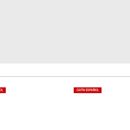
OL
CGTN ESPAÑOL