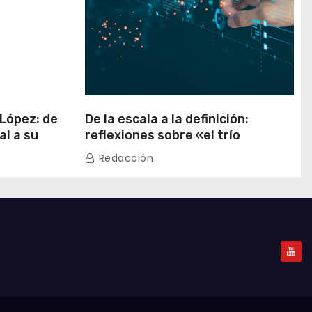
 López: de
De la escala a la definición:
al a su
reflexiones sobre «el trío
 China
emergente» de China
Redacción