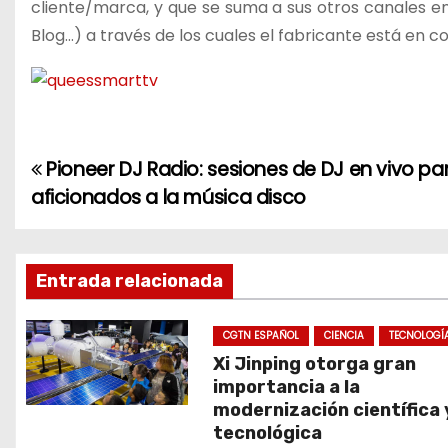
cliente/marca, y que se suma a sus otros canales en 
Blog…) a través de los cuales el fabricante está en 
Pioneer DJ Radio: sesiones de DJ en vivo par
N
aficionados a la música disco
a
v
Entrada relacionada
e
g
CGTN ESPAÑOL
CIENCIA
TECNOLOGÍ
Xi Jinping otorga gran
a
importancia a la
modernización científica 
c
tecnológica