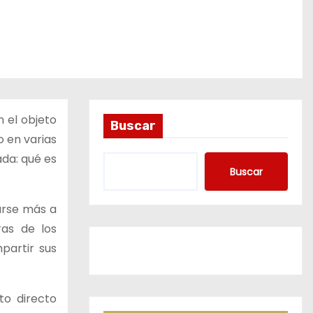
 el objeto
Buscar
o en varias
ada: qué es
Buscar
arse más a
ras de los
partir sus
to directo