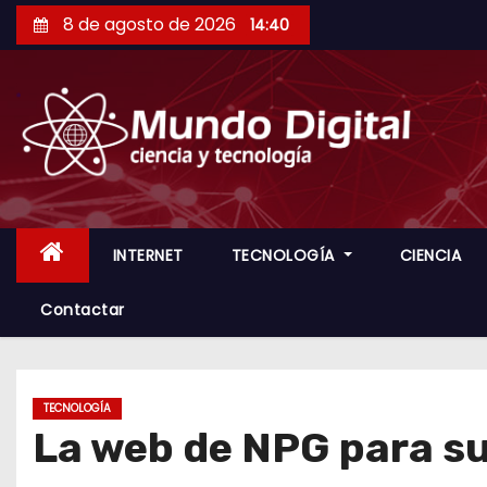
S
8 de agosto de 2026
14:40
a
l
t
a
r
a
l
c
INTERNET
TECNOLOGÍA
CIENCIA
o
Contactar
n
t
e
n
TECNOLOGÍA
La web de NPG para s
i
d