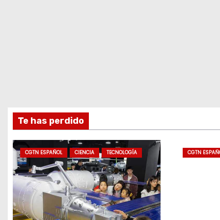
Te has perdido
CGTN ESPAÑOL
CIENCIA
TECNOLOGÍA
CGTN ESPAÑ