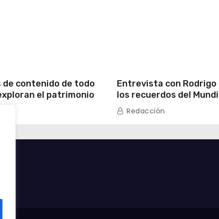
 de contenido de todo
Entrevista con Rodrigo
exploran el patrimonio
los recuerdos del Mundi
y la vida moderna de
primera experiencia en
n
Redacción