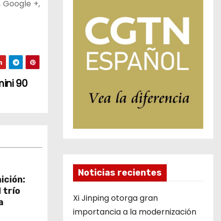
, Google +,
mini 90
Noticias recientes
nición:
 trío
Xi Jinping otorga gran
a
importancia a la modernización