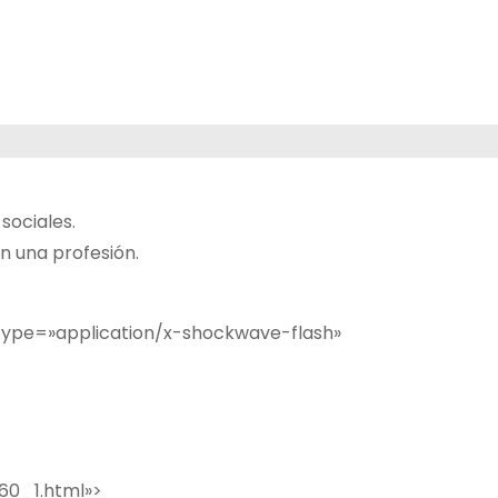
sociales.
n una profesión.
 type=»application/x-shockwave-flash»
60_1.html»>