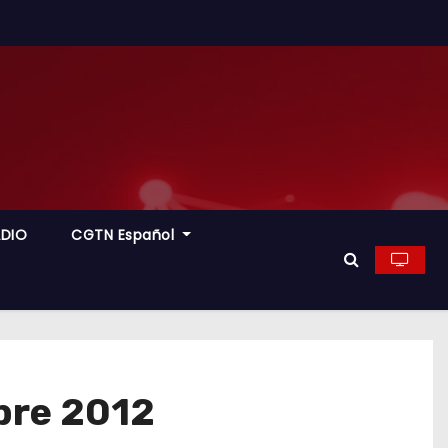
ADIO
CGTN Español
bre 2012