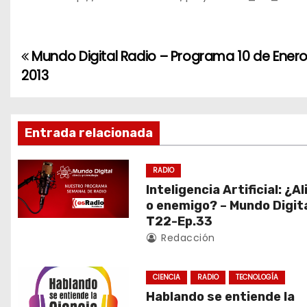
Mundo Digital Radio – Programa 10 de Ener
N
2013
a
v
Entrada relacionada
e
g
RADIO
Inteligencia Artificial: ¿A
a
o enemigo? – Mundo Digit
T22-Ep.33
c
Redacción
i
CIENCIA
RADIO
TECNOLOGÍA
ó
Hablando se entiende la