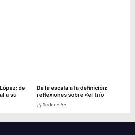
 López: de
De la escala a la definición:
al a su
reflexiones sobre «el trío
 China
emergente» de China
Redacción