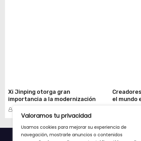
Xi Jinping otorga gran
Creadores
importancia a la modernización
el mundo 
científica y tecnológica
milenario 
Redacción
Redacció
Xinjiang
Valoramos tu privacidad
Usamos cookies para mejorar su experiencia de
navegación, mostrarle anuncios o contenidos