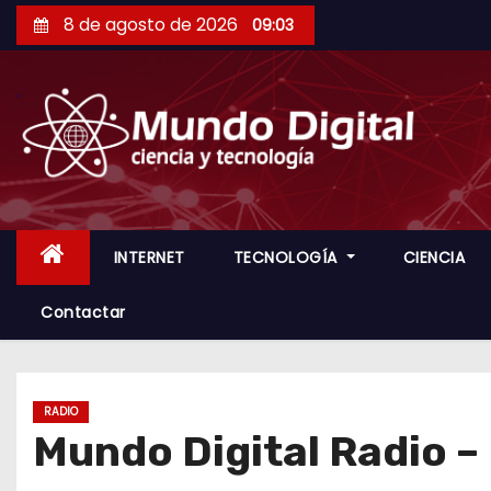
S
8 de agosto de 2026
09:03
a
l
t
a
r
a
l
c
INTERNET
TECNOLOGÍA
CIENCIA
o
Contactar
n
t
e
n
RADIO
Mundo Digital Radio 
i
d