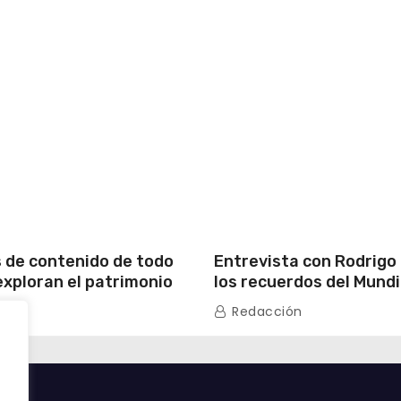
 de contenido de todo
Entrevista con Rodrigo
exploran el patrimonio
los recuerdos del Mundi
y la vida moderna de
primera experiencia en
n
Redacción