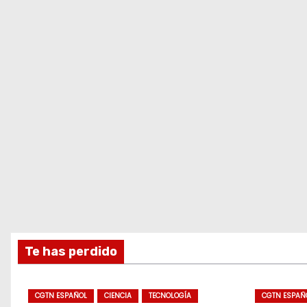
Te has perdido
CGTN ESPAÑOL
CIENCIA
TECNOLOGÍA
CGTN ESPAÑ