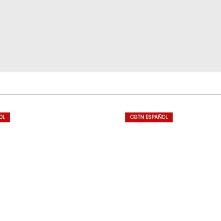
OL
CGTN ESPAÑOL