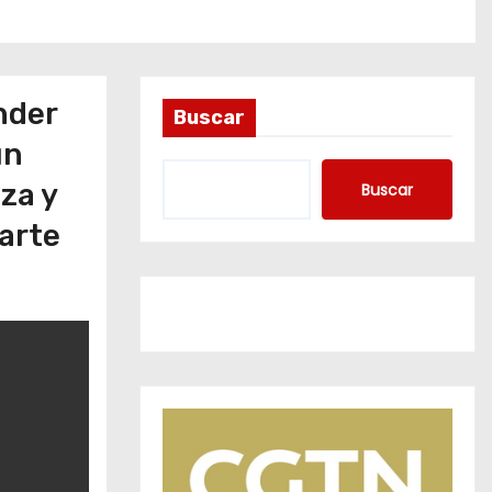
nder
Buscar
un
za y
Buscar
arte