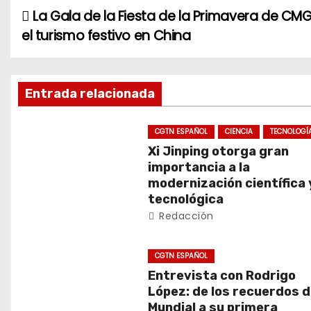
La Gala de la Fiesta de la Primavera de CM
N
el turismo festivo en China
a
v
Entrada relacionada
e
g
CGTN ESPAÑOL
CIENCIA
TECNOLOGÍ
Xi Jinping otorga gran
a
importancia a la
modernización científica 
c
tecnológica
Redacción
i
ó
CGTN ESPAÑOL
Entrevista con Rodrigo
n
López: de los recuerdos d
Mundial a su primera