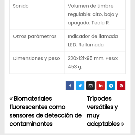
Sonido
Volumen de timbre
regulable: alto, bajo y
apagado. Tecla R.
Otros parámetros
Indicador de llamada
LED. Rellamada.
Dimensiones y peso
220x121x95 mm. Peso:
453 g.
Biomateriales
Trípodes
N
fluorescentes como
versátiles y
a
sensores de detección de
muy
contaminantes
adaptables
v