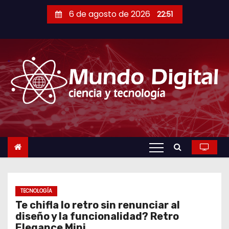
S
6 de agosto de 2026
22:51
a
l
t
a
r
a
l
c
o
n
t
e
n
TECNOLOGÍA
Te chifla lo retro sin renunciar al
i
diseño y la funcionalidad? Retro
d
Elegance Mini