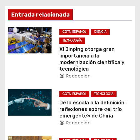
e
g
Entrada relacionada
a
CGTN ESPAÑOL
CIENCIA
c
TECNOLOGÍA
Xi Jinping otorga gran
i
importancia a la
modernización científica y
ó
tecnológica
Redacción
n
d
CGTN ESPAÑOL
TECNOLOGÍA
De la escala a la definición:
e
reflexiones sobre «el trío
emergente» de China
e
Redacción
n