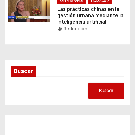
CGTN ESPAÑOL
TECNOLOGÍA
t
Las prácticas chinas en la
gestión urbana mediante la
r
inteligencia artificial
Redacción
a
d
a
s
Buscar
Buscar