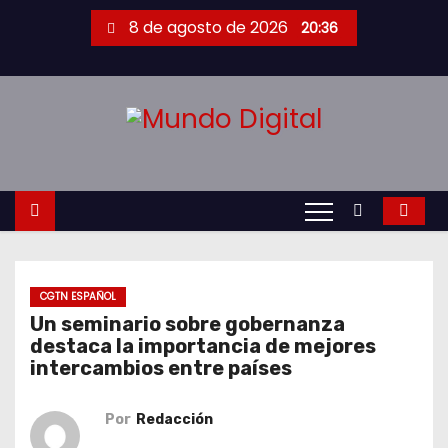
S
8 de agosto de 2026
20:36
a
l
t
a
r
a
l
c
o
n
CGTN ESPAÑOL
t
Un seminario sobre gobernanza
destaca la importancia de mejores
e
intercambios entre países
n
i
Por
Redacción
d