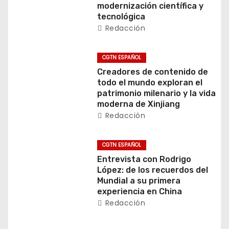
modernización científica y
ó
tecnológica
Redacción
n
d
CGTN ESPAÑOL
Creadores de contenido de
e
todo el mundo exploran el
patrimonio milenario y la vida
e
moderna de Xinjiang
Redacción
n
t
CGTN ESPAÑOL
Entrevista con Rodrigo
r
López: de los recuerdos del
Mundial a su primera
a
experiencia en China
Redacción
d