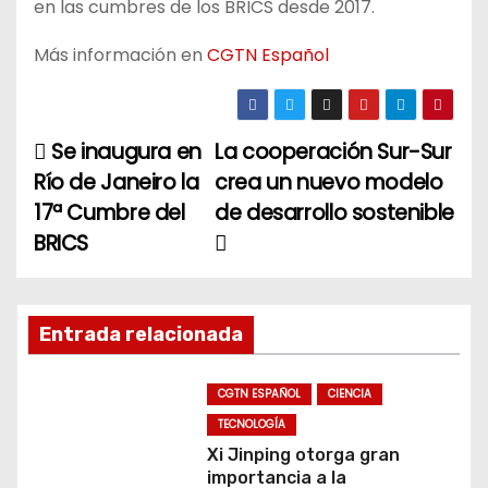
en las cumbres de los BRICS desde 2017.
Más información en
CGTN Español
Se inaugura en
La cooperación Sur-Sur
N
Río de Janeiro la
crea un nuevo modelo
a
17ª Cumbre del
de desarrollo sostenible
BRICS
v
e
g
Entrada relacionada
a
CGTN ESPAÑOL
CIENCIA
c
TECNOLOGÍA
Xi Jinping otorga gran
i
importancia a la