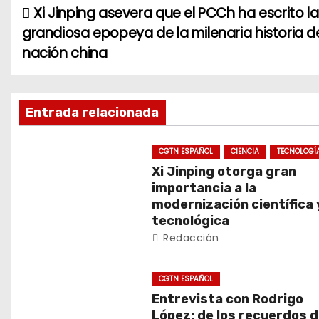
Xi Jinping asevera que el PCCh ha escrito l
N
grandiosa epopeya de la milenaria historia de
a
nación china
v
e
Entrada relacionada
g
CGTN ESPAÑOL
CIENCIA
TECNOLOGÍ
a
Xi Jinping otorga gran
importancia a la
c
modernización científica 
tecnológica
i
Redacción
ó
CGTN ESPAÑOL
n
Entrevista con Rodrigo
d
López: de los recuerdos d