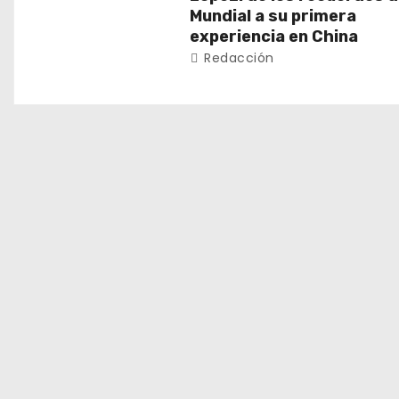
Mundial a su primera
e
experiencia en China
Redacción
e
n
t
r
a
d
a
s