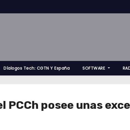
Díalogos Tech: CGTN Y España
SOFTWARE
RA
 el PCCh posee unas exce