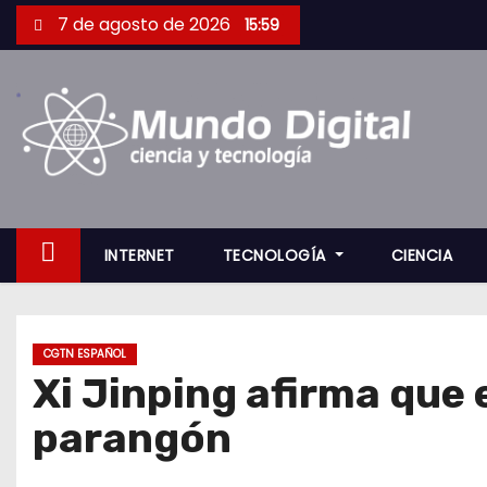
S
7 de agosto de 2026
15:59
a
l
t
a
r
a
l
c
INTERNET
TECNOLOGÍA
CIENCIA
o
n
t
CGTN ESPAÑOL
e
Xi Jinping afirma que
n
parangón
i
d