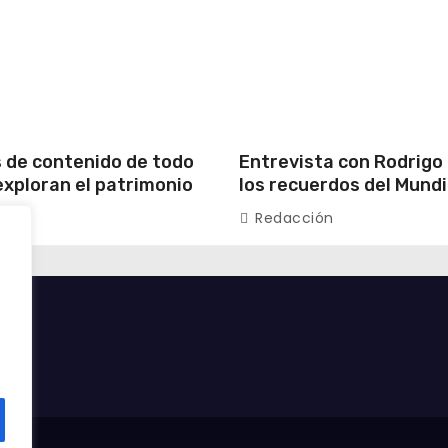
 de contenido de todo
Entrevista con Rodrigo
exploran el patrimonio
los recuerdos del Mundi
y la vida moderna de
primera experiencia en
n
Redacción