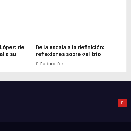
 López: de
De la escala a la definición:
al a su
reflexiones sobre «el trío
 China
emergente» de China
Redacción