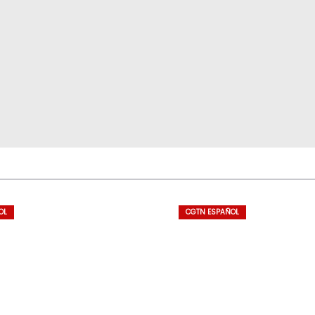
OL
CGTN ESPAÑOL