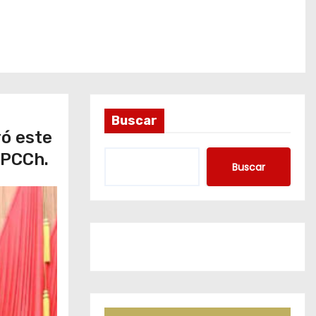
Buscar
ró este
l PCCh.
Buscar