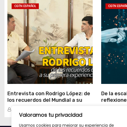
CGTN ESPAÑOL
CGTN ESPAÑ
Entrevista con Rodrigo López: de
De la escal
los recuerdos del Mundial a su
reflexione
primera experiencia en China
emergente
Redacción
Redacció
Valoramos tu privacidad
Usamos cookies para mejorar su experiencia de