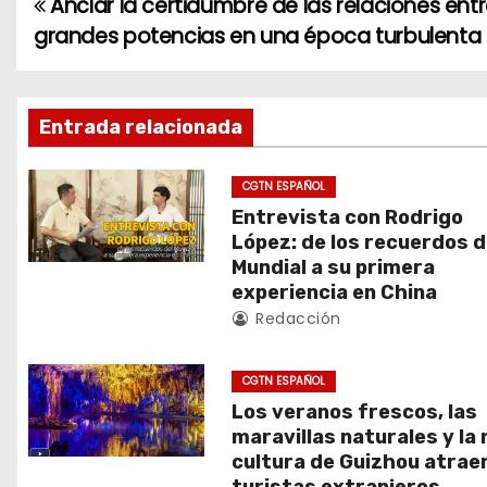
Anclar la certidumbre de las relaciones ent
N
grandes potencias en una época turbulenta
a
v
Entrada relacionada
e
g
CGTN ESPAÑOL
Entrevista con Rodrigo
a
López: de los recuerdos d
Mundial a su primera
c
experiencia en China
Redacción
i
ó
CGTN ESPAÑOL
Los veranos frescos, las
n
maravillas naturales y la 
d
cultura de Guizhou atrae