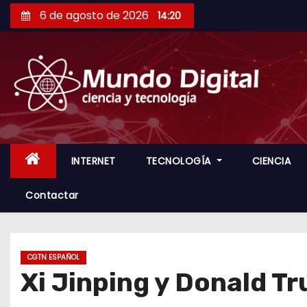
S
6 de agosto de 2026
14:20
a
l
t
a
r
a
l
c
INTERNET
TECNOLOGÍA
CIENCIA
o
Contactar
n
t
e
n
CGTN ESPAÑOL
Xi Jinping y Donald Tr
i
d