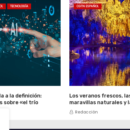
OL
TECNOLOGÍA
CGTN ESPAÑOL
a a la definición:
Los veranos frescos, la
s sobre «el trío
maravillas naturales y l
» de China
cultura de Guizhou atr
n
Redacción
turistas extranjeros