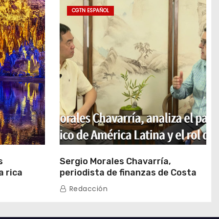
CGTN ESPAÑOL
s
Sergio Morales Chavarría,
a rica
periodista de finanzas de Costa
aen a
Rica, analiza el panorama
Redacción
económico de América Latina y el
rol de China