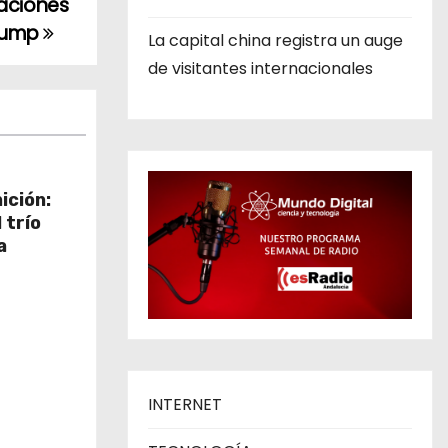
saciones
Trump
La capital china registra un auge
de visitantes internacionales
nición:
 trío
a
INTERNET