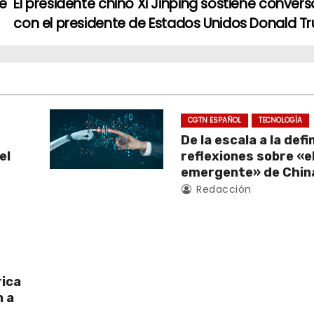
re
El presidente chino Xi Jinping sostiene conver
con el presidente de Estados Unidos Donald 
CGTN ESPAÑOL
TECNOLOGÍA
De la escala a la defi
el
reflexiones sobre «el
emergente» de Chin
Redacción
rica
n a