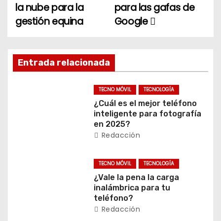
la nube para la
para las gafas de
a
gestión equina
Google
v
e
Entrada relacionada
g
TECNO MÓVIL
TECNOLOGÍA
a
¿Cuál es el mejor teléfono
inteligente para fotografía
c
en 2025?
Redacción
i
ó
TECNO MÓVIL
TECNOLOGÍA
¿Vale la pena la carga
n
inalámbrica para tu
teléfono?
d
Redacción