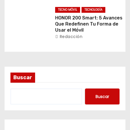
e
TECNO MÓVIL
TECNOLOGÍA
e
HONOR 200 Smart: 5 Avances
Que Redefinen Tu Forma de
n
Usar el Móvil
t
Redacción
r
a
d
Buscar
a
Buscar
s