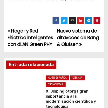
Hogar y Red
Nuevo sistema de
N
Eléctrica inteligentes
altavoces de Bang
a
con dLAN Green PHY
& Olufsen
v
e
Entrada relacionada
g
CGTN ESPAÑOL
CIENCIA
a
TECNOLOGÍA
c
Xi Jinping otorga gran
importancia a la
i
modernización científica y
tecnológica