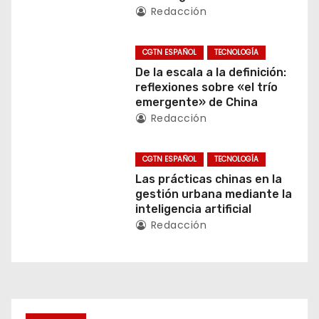
ó
Redacción
n
CGTN ESPAÑOL
TECNOLOGÍA
d
De la escala a la definición:
reflexiones sobre «el trío
e
emergente» de China
Redacción
e
n
CGTN ESPAÑOL
TECNOLOGÍA
Las prácticas chinas en la
t
gestión urbana mediante la
inteligencia artificial
r
Redacción
a
d
a