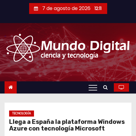
S
7 de agosto de 2026
12:11
a
l
t
a
r
a
l
c
o
n
t
e
n
TECNOLOGÍA
Llega a España la plataforma Windows
i
Azure con tecnología Microsoft
d