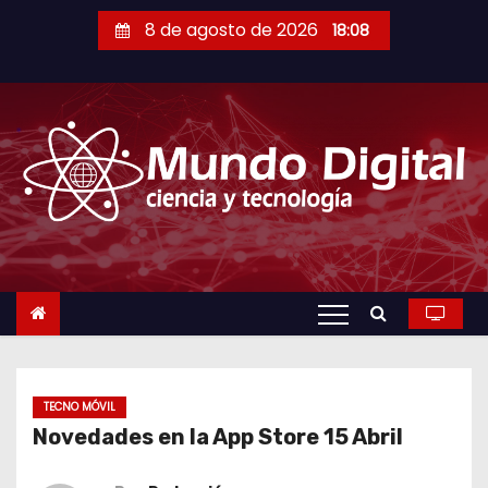
S
8 de agosto de 2026
18:08
a
l
t
a
r
a
l
c
o
n
t
e
n
TECNO MÓVIL
Novedades en la App Store 15 Abril
i
d