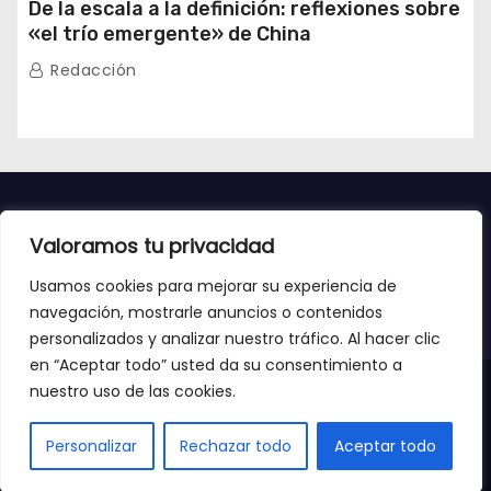
De la escala a la definición: reflexiones sobre
«el trío emergente» de China
Redacción
Valoramos tu privacidad
Usamos cookies para mejorar su experiencia de
navegación, mostrarle anuncios o contenidos
personalizados y analizar nuestro tráfico. Al hacer clic
en “Aceptar todo” usted da su consentimiento a
nuestro uso de las cookies.
Copyright 2023 - Mundo digital TV
Personalizar
Rechazar todo
Aceptar todo
Contacto
Aviso legal y política de Cookies