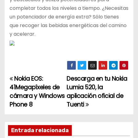
completar todos los niveles a tiempo. ¿Necesitas
un potenciador de energía extra? Sólo tienes
que recoger las bebidas energéticas del camino
y acelerar.
Nokia EOS:
Descarga en tu Nokia
N
41Megapíxeles de
Lumia 520, la
a
cámara y Windows
aplicación oficial de
Phone 8
Tuenti
v
e
g
Entrada relacionada