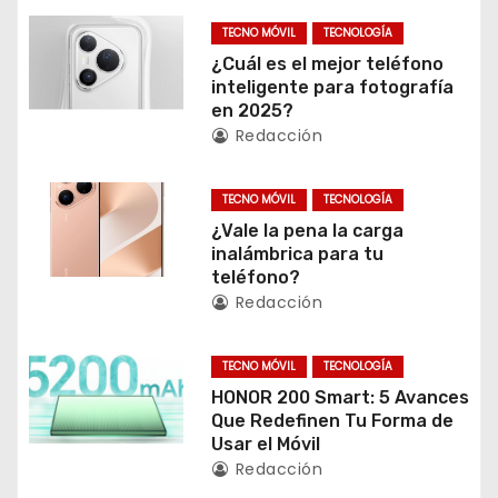
a
TECNO MÓVIL
TECNOLOGÍA
c
¿Cuál es el mejor teléfono
inteligente para fotografía
i
en 2025?
Redacción
ó
TECNO MÓVIL
TECNOLOGÍA
n
¿Vale la pena la carga
d
inalámbrica para tu
teléfono?
e
Redacción
e
TECNO MÓVIL
TECNOLOGÍA
n
HONOR 200 Smart: 5 Avances
Que Redefinen Tu Forma de
t
Usar el Móvil
Redacción
r