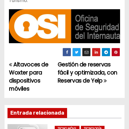
Turismo.
Altavoces de
Gestión de reservas
N
Woxter para
fácil y optimizada, con
a
dispositivos
Reservas de Yelp
móviles
v
e
g
Entrada relacionada
a
TECNO MÓVIL
TECNOLOGÍA