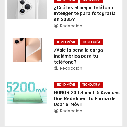
c
¿Cuál es el mejor teléfono
inteligente para fotografía
i
en 2025?
Redacción
ó
TECNO MÓVIL
TECNOLOGÍA
n
¿Vale la pena la carga
d
inalámbrica para tu
teléfono?
e
Redacción
e
TECNO MÓVIL
TECNOLOGÍA
n
HONOR 200 Smart: 5 Avances
Que Redefinen Tu Forma de
t
Usar el Móvil
Redacción
r