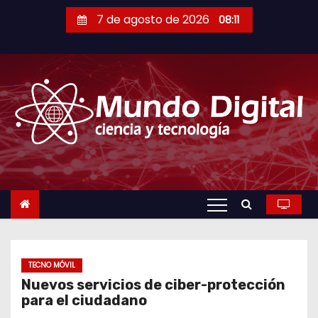
S
7 de agosto de 2026
08:11
a
l
t
a
r
a
l
c
o
n
t
e
n
TECNO MÓVIL
Nuevos servicios de ciber-protección
i
para el ciudadano
d