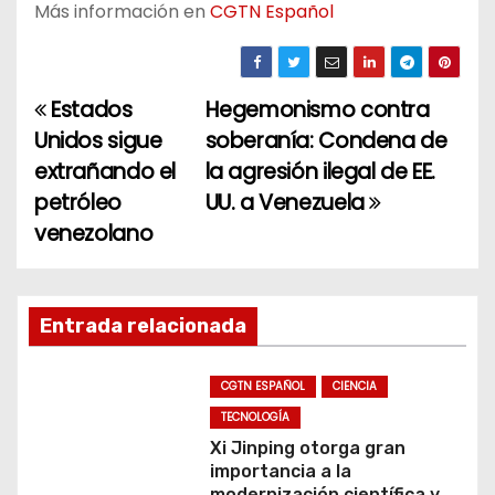
Más información en
CGTN Español
Estados
Hegemonismo contra
N
Unidos sigue
soberanía: Condena de
a
extrañando el
la agresión ilegal de EE.
petróleo
UU. a Venezuela
v
venezolano
e
g
Entrada relacionada
a
c
CGTN ESPAÑOL
CIENCIA
TECNOLOGÍA
i
Xi Jinping otorga gran
importancia a la
ó
modernización científica y