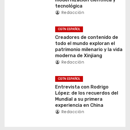
tecnológica
n
Redacción
d
CGTN ESPAÑOL
e
Creadores de contenido de
todo el mundo exploran el
e
patrimonio milenario y la vida
moderna de Xinjiang
n
Redacción
t
CGTN ESPAÑOL
r
Entrevista con Rodrigo
López: de los recuerdos del
a
Mundial a su primera
experiencia en China
d
Redacción
a