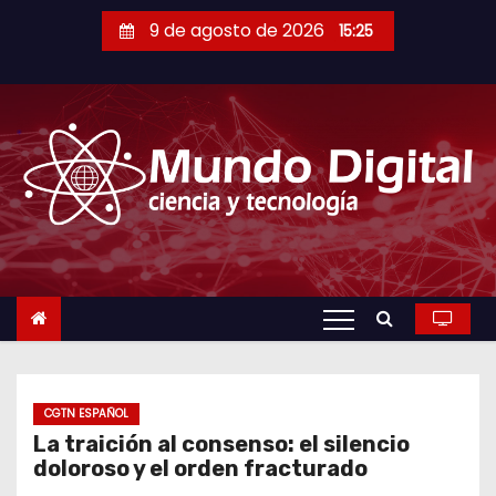
S
9 de agosto de 2026
15:25
a
l
t
a
r
a
l
c
o
n
t
e
n
CGTN ESPAÑOL
La traición al consenso: el silencio
i
doloroso y el orden fracturado
d