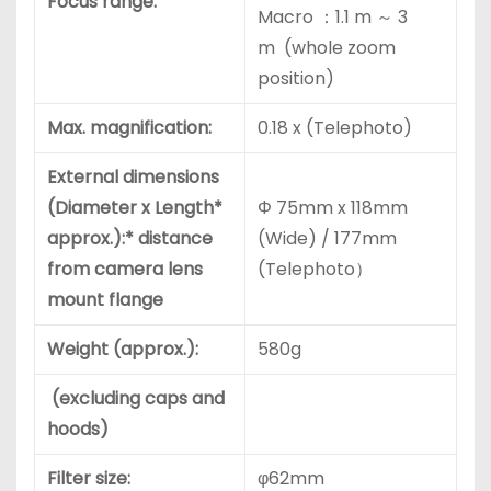
Focus range:
Macro ：1.1 m ～ 3
m (whole zoom
position)
Max. magnification:
0.18 x (Telephoto)
External dimensions
(Diameter x Length*
Φ 75mm x 118mm
approx.):
* distance
(Wide) / 177mm
from camera lens
(Telephoto）
mount flange
Weight (approx.):
580g
(excluding caps and
hoods)
Filter size:
φ62mm