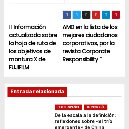
Información
AMD en la lista de los
N
actualizada sobre
mejores ciudadanos
a
la hoja de ruta de
corporativos, por la
los objetivos de
revista Corporate
v
montura X de
Responsibility
e
FUJIFILM
g
a
Entrada relacionada
c
CGTN ESPAÑOL
TECNOLOGÍA
i
De la escala a la definición:
reflexiones sobre «el trío
ó
emergente» de China