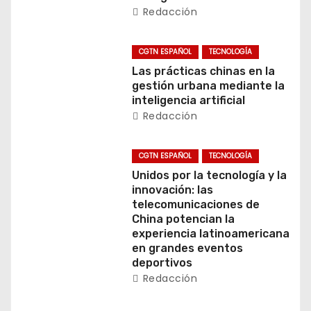
Redacción
n
d
CGTN ESPAÑOL
TECNOLOGÍA
Las prácticas chinas en la
e
gestión urbana mediante la
inteligencia artificial
e
Redacción
n
CGTN ESPAÑOL
TECNOLOGÍA
t
Unidos por la tecnología y la
innovación: las
r
telecomunicaciones de
China potencian la
a
experiencia latinoamericana
en grandes eventos
d
deportivos
a
Redacción