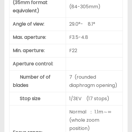
(35mm format
(84-305mm)
equivalent)
Angle of view:
29.0°- 8.1°
Max. aperture:
F3.5-4.8
Min. aperture:
F22
Aperture control:
Number of of
7 (rounded
blades
diaphragm opening)
Stop size
1/3EV (17 stops)
Normal ： 1.1m～∞
(whole zoom
position)