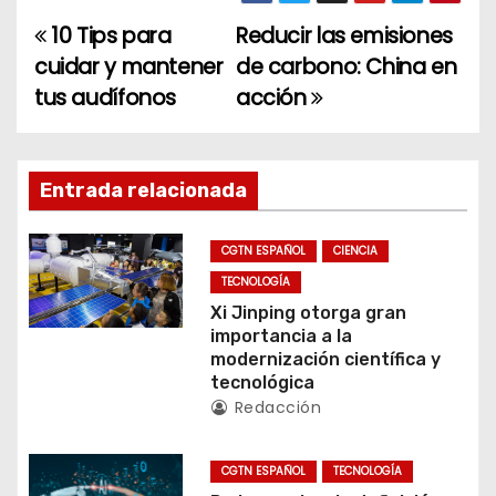
10 Tips para
Reducir las emisiones
N
cuidar y mantener
de carbono: China en
a
tus audífonos
acción
v
e
Entrada relacionada
g
CGTN ESPAÑOL
CIENCIA
a
TECNOLOGÍA
c
Xi Jinping otorga gran
importancia a la
i
modernización científica y
tecnológica
ó
Redacción
n
CGTN ESPAÑOL
TECNOLOGÍA