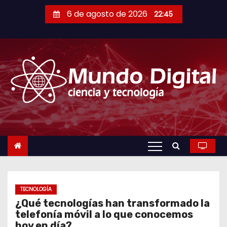
S
6 de agosto de 2026
22:45
a
l
t
a
r
a
l
c
o
n
t
e
n
TECNOLOGÍA
¿Qué tecnologías han transformado la
i
telefonía móvil a lo que conocemos
d
hoy en día?