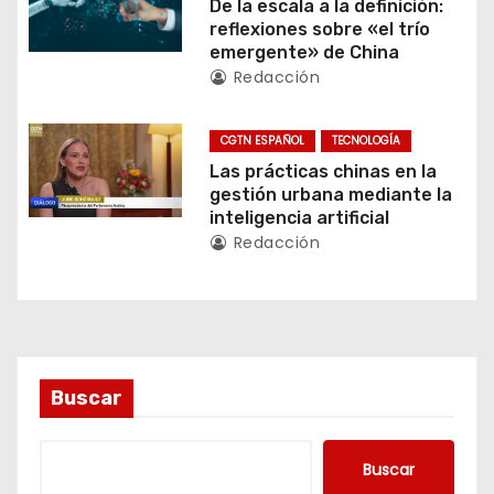
d
De la escala a la definición:
reflexiones sobre «el trío
e
emergente» de China
Redacción
e
n
CGTN ESPAÑOL
TECNOLOGÍA
Las prácticas chinas en la
t
gestión urbana mediante la
inteligencia artificial
r
Redacción
a
d
a
Buscar
s
Buscar