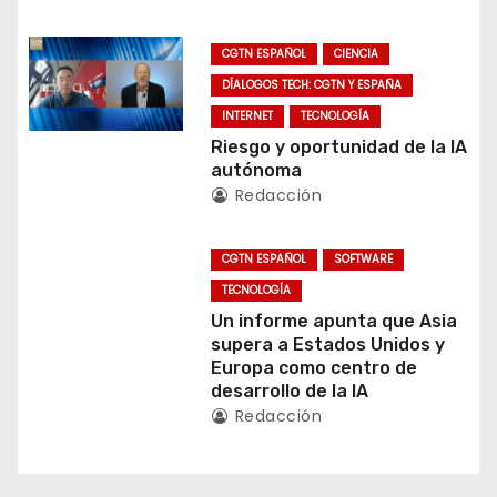
ó
CGTN ESPAÑOL
CIENCIA
n
DÍALOGOS TECH: CGTN Y ESPAÑA
INTERNET
TECNOLOGÍA
d
Riesgo y oportunidad de la IA
autónoma
e
Redacción
e
CGTN ESPAÑOL
SOFTWARE
n
TECNOLOGÍA
t
Un informe apunta que Asia
supera a Estados Unidos y
r
Europa como centro de
desarrollo de la IA
a
Redacción
d