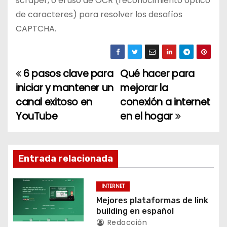
scraper, o el uso de OCR (reconocimiento óptico
de caracteres) para resolver los desafíos
CAPTCHA.
6 pasos clave para
Qué hacer para
N
iniciar y mantener un
mejorar la
a
canal exitoso en
conexión a internet
YouTube
en el hogar
v
e
g
Entrada relacionada
a
INTERNET
c
Mejores plataformas de link
building en español
i
Redacción