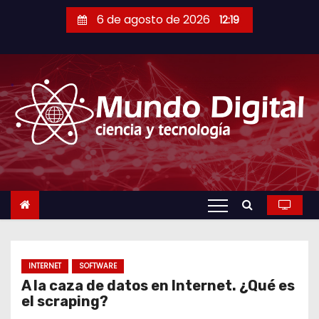
S
6 de agosto de 2026
12:19
a
l
t
a
r
a
l
c
o
n
t
e
n
INTERNET
SOFTWARE
A la caza de datos en Internet. ¿Qué es
i
el scraping?
d