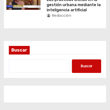
gestión urbana mediante la
r
inteligencia artificial
Redacción
a
d
a
s
Buscar
Buscar