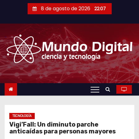
S
8 de agosto de 2026
22:07
a
l
t
a
r
a
l
c
o
n
t
e
n
TECNOLOGÍA
Vigi’Fall: Un diminuto parche
i
anticaídas para personas mayores
d