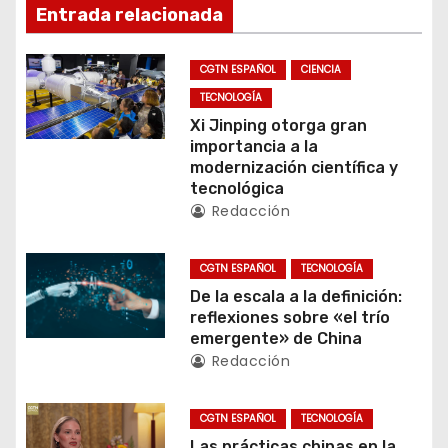
g
Entrada relacionada
a
CGTN ESPAÑOL
CIENCIA
c
TECNOLOGÍA
Xi Jinping otorga gran
i
importancia a la
modernización científica y
ó
tecnológica
Redacción
n
d
CGTN ESPAÑOL
TECNOLOGÍA
De la escala a la definición:
e
reflexiones sobre «el trío
emergente» de China
e
Redacción
n
CGTN ESPAÑOL
TECNOLOGÍA
t
Las prácticas chinas en la